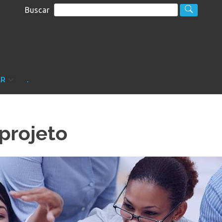
Buscar
S
sultoria
AR
.
projeto