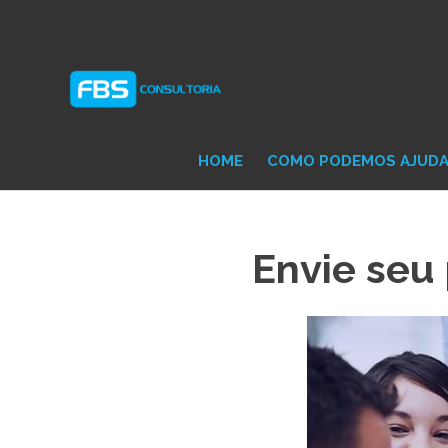
Skip
Consultoria
FB
to
e
content
Suporte
Protheus
Con
TOTVS
HOME
COMO PODEMOS AJUD
Envie seu 