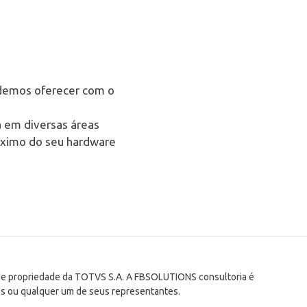
odemos oferecer com o
a em diversas áreas
máximo do seu hardware
xam preparation material
 100% money back pass
m.
 de propriedade da TOTVS S.A. A FBSOLUTIONS consultoria é
sco documents and we take
s ou qualquer um de seus representantes.
.