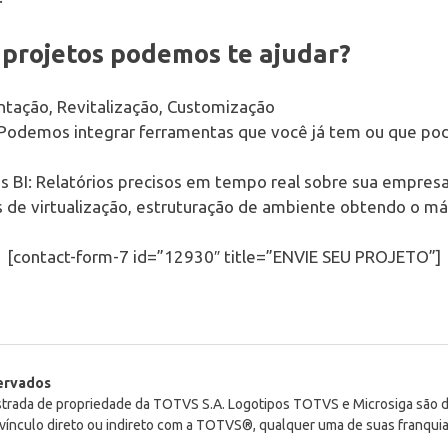
e projetos podemos te ajudar?
ntação, Revitalização, Customização
: Podemos integrar ferramentas que você já tem ou que p
s BI: Relatórios precisos em tempo real sobre sua empres
os de virtualização, estruturação de ambiente obtendo o 
[contact-form-7 id=”12930″ title=”ENVIE SEU PROJETO”]
ng Cisco certifications Cisco Certified Network Associate E
and answers for boosting up your exam exam success with
uarantee. which is the most effective way to pass the exa
http://www.itexamlibrary.com/
servados
istrada de propriedade da TOTVS S.A. Logotipos TOTVS e Microsiga são
tified professionals with lots of experience in writing Ci
ínculo direto ou indireto com a TOTVS®, qualquer uma de suas franquia
exam exam for your success before publishing them for sale