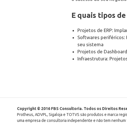
E quais tipos d
Projetos de ERP: Impla
Softwares periféricos
seu sistema
Projetos de Dashboard
Infraestrutura: Projet
Itexamlibrary is offeri
with exam questions 
g
Copyright © 2016 FBS Consultoria. Todos os Direitos Re
Protheus, ADVPL, Sigaloja e TOTVS são produtos e marca reg
We are team of Cisco cer
uma empresa de consultoria independente e não tem nenhum v