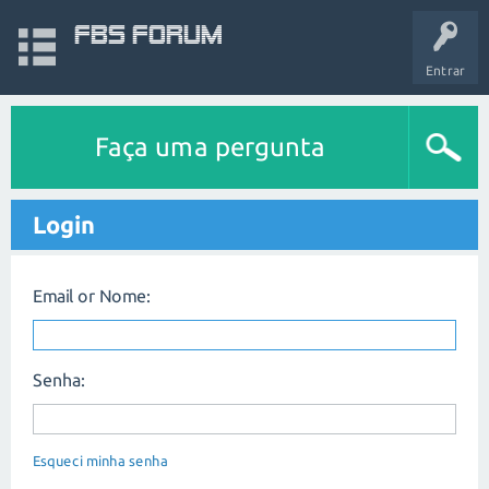
FBS Forum
Entrar
Faça uma pergunta
Login
Email or Nome:
Senha:
Esqueci minha senha