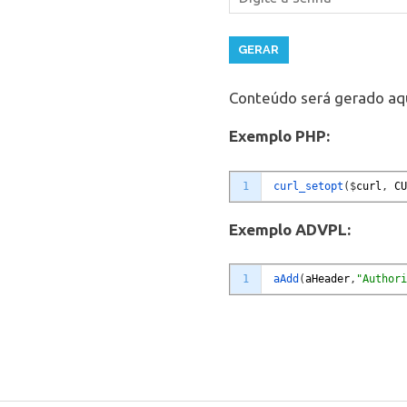
GERAR
Conteúdo será gerado aqu
Exemplo PHP:
1
curl_setopt
(
$
curl
,
CU
Exemplo ADVPL:
1
aAdd
(
aHeader
,
"Authori