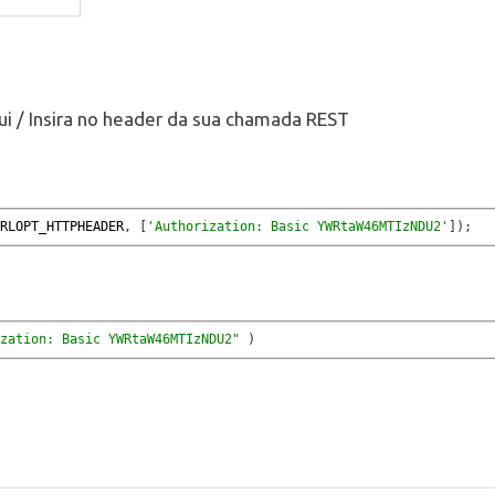
i / Insira no header da sua chamada REST
RLOPT_HTTPHEADER
,
[
'Authorization: Basic YWRtaW46MTIzNDU2'
]
)
;
zation: Basic YWRtaW46MTIzNDU2"
)