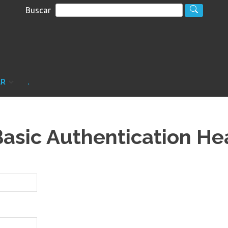
Buscar
S
sultoria
AR
.
Basic Authentication He