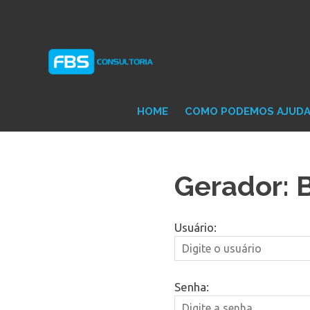
Skip
Consultoria
FB
to
e
content
Suporte
Protheus
Con
TOTVS
HOME
COMO PODEMOS AJUD
Gerador: 
Usuário:
Senha: