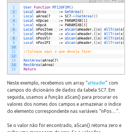
1
User 
Function
MT120FIM
(
)
2
Local 
aArea
:
=
GetArea
(
)
3
Local 
aAreaC7
:
=
SC7
-
>
(
GetArea
(
)
)
4
Local 
nOpcao
:
=
PARAMIXB
[
1
]
5
Local 
nOpcA
:
=
PARAMIXB
[
3
]
6
Local 
nPosItem
:
=
aScan
(
aHeader
,
{
|
x
|
AllTrim
(
x
[
2
]
)
7
Local 
nPosQtde
:
=
aScan
(
aHeader
,
{
|
x
|
AllTrim
(
x
[
2
]
)
8
Local 
nPosVlr
:
=
aScan
(
aHeader
,
{
|
x
|
AllTrim
(
x
[
2
]
)
9
Local 
nPosIPI
:
=
aScan
(
aHeader
,
{
|
x
|
AllTrim
(
x
[
2
]
)
10
11
//Coloque aqui o que deseja fazer
12
13
RestArea
(
aAreaC7
)
14
RestArea
(
aArea
)
15
Return
Neste exemplo, recebemos um array “
aHeader
” com
campos do dicionário de dados da tabela SC7. Em
seguida, usamos a função aScan() para procurar os
valores dos nomes dos campos e armazenar o índice
do elemento correspondente nas variáveis “nPos…”.
Se o valor não for encontrado, aScan() retorna zero e