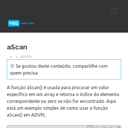
Skip
Consultoria
FBS
to
e
content
Suporte
Consultoria
Protheus
TOTVS
aScan
ADVPL
💡 Se gostou deste conteúdo, compartilhe com
quem precisa
A função aScan() é usada para procurar um valor
específico em um array e retorna o índice do elemento
correspondente ou zero se não for encontrado. Aqui
está um exemplo simples de como usar a função
aScan() em ADVPL: