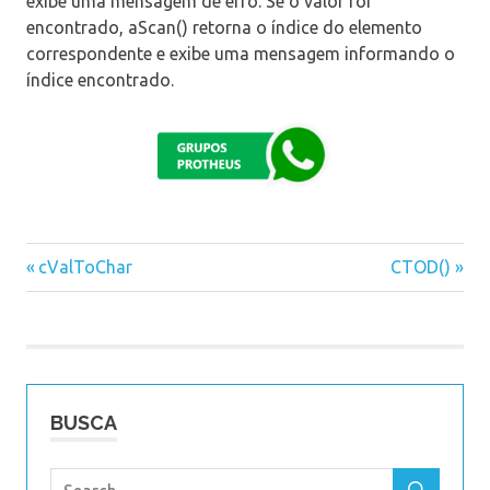
exibe uma mensagem de erro. Se o valor for
encontrado, aScan() retorna o índice do elemento
correspondente e exibe uma mensagem informando o
índice encontrado.
Previous
cValToChar
Next
CTOD()
Navegação
Post:
Post:
de
Post
BUSCA