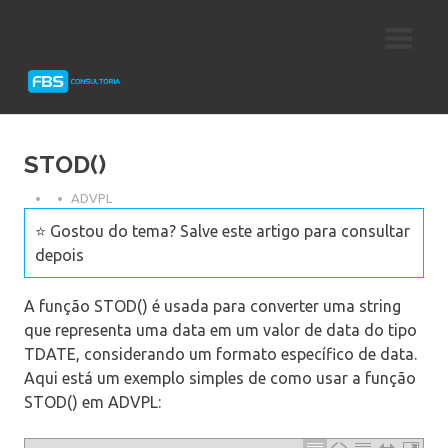
Skip
Consultoria
FBS
to
e
content
Suporte
Consultoria
Protheus
TOTVS
STOD()
ADVPL
⭐ Gostou do tema? Salve este artigo para consultar
depois
A função STOD() é usada para converter uma string
que representa uma data em um valor de data do tipo
TDATE, considerando um formato específico de data.
Aqui está um exemplo simples de como usar a função
STOD() em ADVPL: