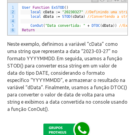
1
User 
Function
ExSTOD
(
)
2
local 
cData
:
=
"20230327"
//Definindo uma string 
3
local 
dData
:
=
STOD
(
cData
)
//Convertendo a string
4
5
ConOut
(
"Data convertida: "
+
DTOC
(
dData
)
)
//Exibi
6
Return
Neste exemplo, definimos a variável “cData” como
uma string que representa a data “2023-03-27” no
formato YYYYMMDD. Em seguida, usamos a função
STOD() para converter essa string em um valor de
data do tipo DATE, considerando o formato
específico “YYYYMMDD”, e armazenar o resultado na
variável “dData”. Finalmente, usamos a função DTOC()
para converter o valor de data de volta para uma
string e exibimos a data convertida no console usando
a função ConOut().