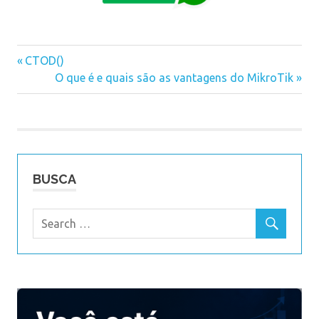
Previous
CTOD()
Navegação
Post:
Next
O que é e quais são as vantagens do MikroTik
Post:
de
Post
BUSCA