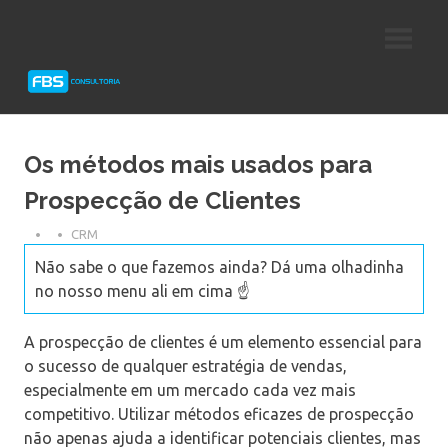
Skip
Consultoria
FBS
to
e
content
Suporte
Consultoria
Protheus
TOTVS
Os métodos mais usados para
Prospecção de Clientes
CRM
Não sabe o que fazemos ainda? Dá uma olhadinha
no nosso menu ali em cima ☝️
A prospecção de clientes é um elemento essencial para
o sucesso de qualquer estratégia de vendas,
especialmente em um mercado cada vez mais
competitivo. Utilizar métodos eficazes de prospecção
não apenas ajuda a identificar potenciais clientes, mas