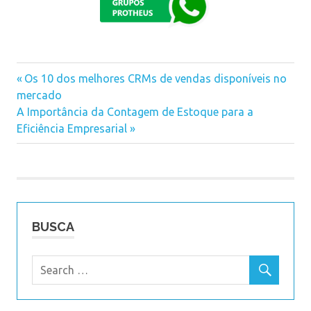
Previous
Os 10 dos melhores CRMs de vendas disponíveis no
Navegação
mercado
Post:
Next
A Importância da Contagem de Estoque para a
de
Post:
Eficiência Empresarial
Post
BUSCA