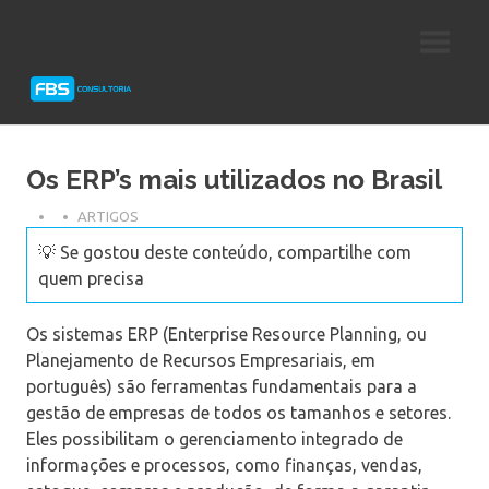
Skip
Consultoria
FBS
to
e
content
Suporte
Consultoria
Protheus
TOTVS
Os ERP’s mais utilizados no Brasil
ARTIGOS
💡 Se gostou deste conteúdo, compartilhe com
quem precisa
Os sistemas ERP (Enterprise Resource Planning, ou
Planejamento de Recursos Empresariais, em
português) são ferramentas fundamentais para a
gestão de empresas de todos os tamanhos e setores.
Eles possibilitam o gerenciamento integrado de
informações e processos, como finanças, vendas,