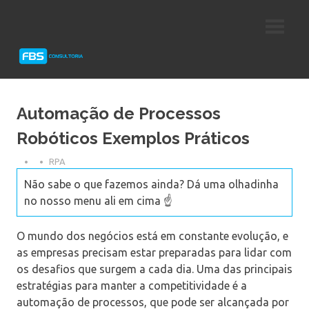
Skip
Consultoria
FBS
to
e
content
Suporte
Consultoria
Protheus
TOTVS
Automação de Processos
Robóticos Exemplos Práticos
RPA
Não sabe o que fazemos ainda? Dá uma olhadinha
no nosso menu ali em cima ☝️
O mundo dos negócios está em constante evolução, e
as empresas precisam estar preparadas para lidar com
os desafios que surgem a cada dia. Uma das principais
estratégias para manter a competitividade é a
automação de processos, que pode ser alcançada por