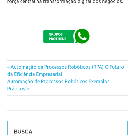
força central na transformação digital dos negócios.
Previous
Automação de Processos Robóticos (RPA) O Futuro
Navegação
da Eficiência Empresarial
Post:
Next
Automação de Processos Robóticos Exemplos
de
Post:
Práticos
Post
BUSCA