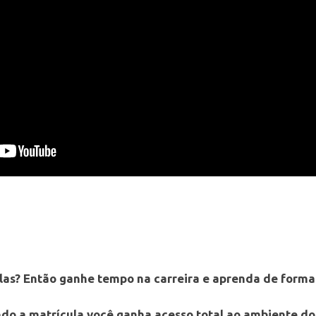
las? Então ganhe tempo na carreira e aprenda de forma
do a matrícula você ganha acesso total ao ambiente do