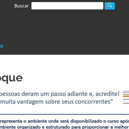
Buscar
S
sultoria
AR
.
oque