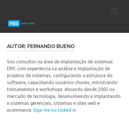
Skip
Consultoria
FBS
to
e
content
Suporte
Consultoria
Protheus
TOTVS
AUTOR:
FERNANDO BUENO
Sou consultor na área de implantação de sistemas
ERP, com experiência na análise e implantação de
projetos de sistemas, configurando a estrutura do
software, capacitando usuários-chaves, ministrando
treinamentos e workshops. Atuando desde 2005 no
mercado de tecnologia, desenvolvendo e implantando
e sistemas gerenciais, sistemas e sites web e
ecommerce.
Siga-me no Linked In