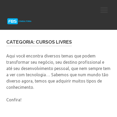
Skip
Consultoria
FBS
to
e
content
Suporte
Consultoria
Protheus
TOTVS
CATEGORIA: CURSOS LIVRES
Aqui você encontra diversos temas que podem
transformar seu negócio, seu destino profissional e
até seu desenvolvimento pessoal, que nem sempre tem
a ver com tecnologia… Sabemos que num mundo tão
diverso agora, temos que adquirir muitos tipos de
conhecimento.
Confira!