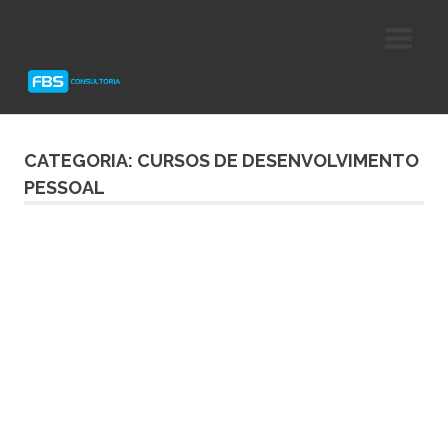
Skip
Consultoria
FBS
to
e
content
Suporte
Consultoria
Protheus
TOTVS
CATEGORIA: CURSOS DE DESENVOLVIMENTO
PESSOAL