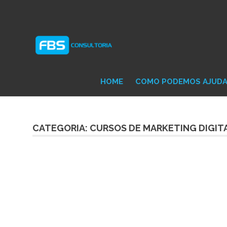
Skip
Consultoria
FB
to
e
content
Suporte
Protheus
Con
TOTVS
HOME
COMO PODEMOS AJUD
CATEGORIA: CURSOS DE MARKETING DIGIT