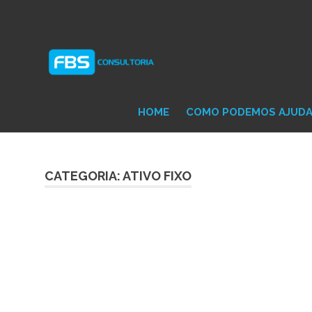
Skip
Consultoria
FB
to
e
content
Suporte
Protheus
Con
TOTVS
HOME
COMO PODEMOS AJUD
CATEGORIA: ATIVO FIXO