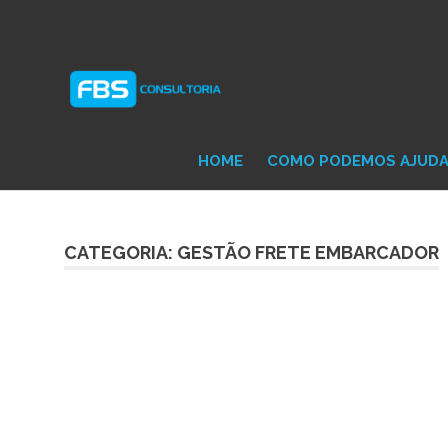
Skip
Consultoria
FB
to
e
content
Suporte
Protheus
Con
TOTVS
HOME
COMO PODEMOS AJUD
CATEGORIA: GESTÃO FRETE EMBARCADOR