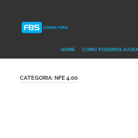
Skip
Consultoria
FB
to
e
content
Suporte
Protheus
Con
TOTVS
HOME
COMO PODEMOS AJUD
CATEGORIA: NFE 4.00