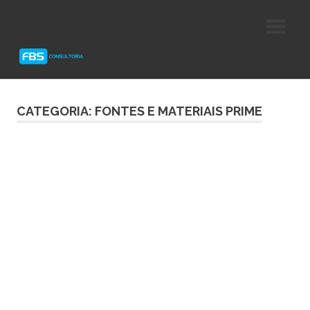
Skip
Consultoria
FBS
to
e
content
Suporte
Consultoria
Protheus
TOTVS
CATEGORIA: FONTES E MATERIAIS PRIME