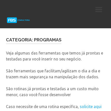
Skip
Consultoria
FBS
to
e
content
Suporte
Consultoria
Protheus
TOTVS
CATEGORIA: PROGRAMAS
Veja algumas das ferramentas que temos já prontas e
testadas para você inserir no seu negócio.
São ferramentas que facilitam/agilizam o dia a dia e
trazem mais segurança na manipulação dos dados.
São rotinas já prontas e testadas a um custo muito
menor, caso você fosse desenvolver
Caso necessite de uma rotina específica,
solicite aqui