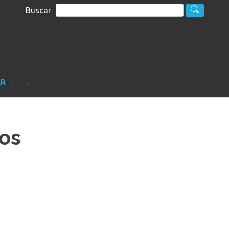
Buscar
S
sultoria
AR
.
os