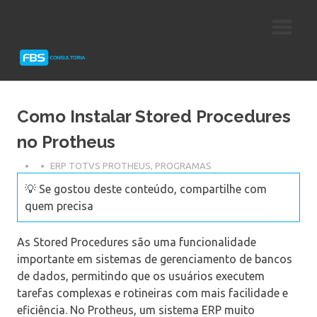
Skip
Consultoria
FBS
to
e
content
Suporte
Consultoria
Protheus
TOTVS
Como Instalar Stored Procedures
no Protheus
ERP TOTVS PROTHEUS
,
PROGRAMAS
💡 Se gostou deste conteúdo, compartilhe com
quem precisa
As Stored Procedures são uma funcionalidade
importante em sistemas de gerenciamento de bancos
de dados, permitindo que os usuários executem
tarefas complexas e rotineiras com mais facilidade e
eficiência. No Protheus, um sistema ERP muito