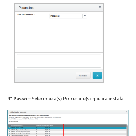
9° Passo
– Selecione a(s) Procedure(s) que irá instalar