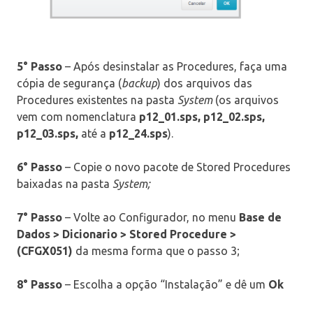
5° Passo
– Após desinstalar as Procedures, faça uma
cópia de segurança (
backup
) dos arquivos das
Procedures existentes na pasta
System
(os arquivos
vem com nomenclatura
p12_01.sps, p12_02.sps,
p12_03.sps,
até a
p12_24.sps
).
6° Passo
– Copie o novo pacote de Stored Procedures
baixadas na pasta
System;
7° Passo
– Volte ao Configurador, no menu
Base de
Dados >
Dicionario > Stored Procedure >
(CFGX051)
da mesma forma que o passo 3;
8° Passo
– Escolha a opção “Instalação” e dê um
Ok