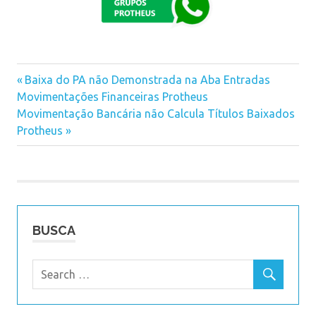
Previous
Baixa do PA não Demonstrada na Aba Entradas
Navegação
Movimentações Financeiras Protheus
Post:
Next
Movimentação Bancária não Calcula Títulos Baixados
de
Post:
Protheus
Post
BUSCA