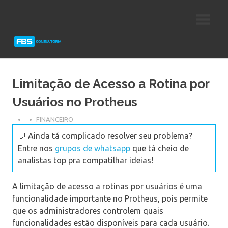
Skip
Consultoria
FBS
to
e
content
Suporte
Consultoria
Protheus
TOTVS
Limitação de Acesso a Rotina por
Usuários no Protheus
FINANCEIRO
💬 Ainda tá complicado resolver seu problema?
Entre nos
grupos de whatsapp
que tá cheio de
analistas top pra compatilhar ideias!
A limitação de acesso a rotinas por usuários é uma
funcionalidade importante no Protheus, pois permite
que os administradores controlem quais
funcionalidades estão disponíveis para cada usuário.