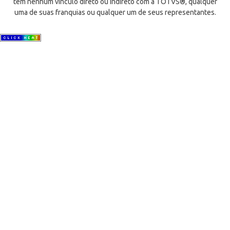
tem nenhum vínculo direto ou indireto com a TOTVS®, qualquer
uma de suas franquias ou qualquer um de seus representantes.