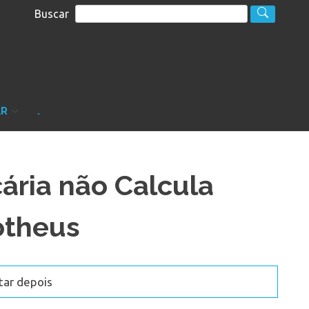
Buscar
S
sultoria
AR
.
ria não Calcula
otheus
tar depois