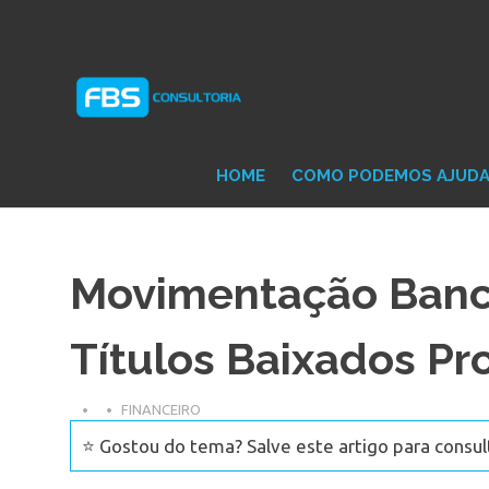
Skip
Consultoria
FB
to
e
content
Suporte
Protheus
Con
TOTVS
HOME
COMO PODEMOS AJUD
Movimentação Bancá
Títulos Baixados Pr
FINANCEIRO
⭐ Gostou do tema? Salve este artigo para consul