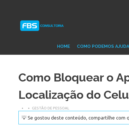
Skip
Consultoria
FB
to
e
content
Suporte
Protheus
Con
TOTVS
HOME
COMO PODEMOS AJUD
Como Bloquear o A
Localização do Celu
GESTÃO DE PESSOAL
💡 Se gostou deste conteúdo, compartilhe com 