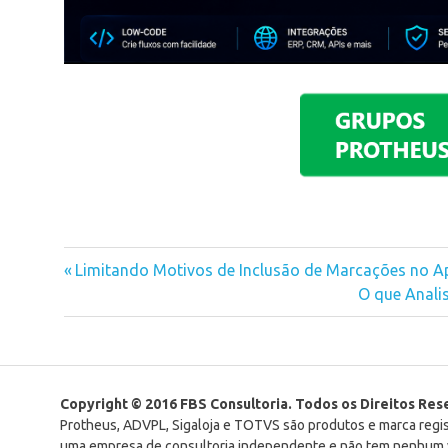
Previous
Limitando Motivos de Inclusão de Marcações no 
Navegação
Post:
Next
O que Anali
Post:
de
Post
Copyright © 2016 FBS Consultoria. Todos os Direitos Re
Protheus, ADVPL, Sigaloja e TOTVS são produtos e marca reg
uma empresa de consultoria independente e não tem nenhum v