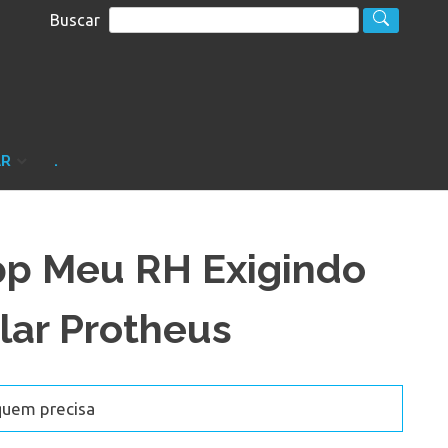
Buscar
S
sultoria
AR
.
pp Meu RH Exigindo
lar Protheus
quem precisa