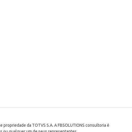
 de propriedade da TOTVS S.A. A FBSOLUTIONS consultoria é
s ou qualquer um de seus representantes.