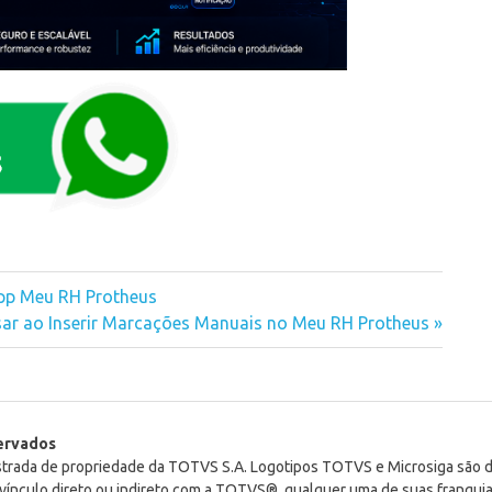
App Meu RH Protheus
sar ao Inserir Marcações Manuais no Meu RH Protheus
servados
istrada de propriedade da TOTVS S.A. Logotipos TOTVS e Microsiga são
ínculo direto ou indireto com a TOTVS®, qualquer uma de suas franquia