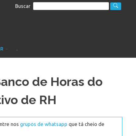
Buscar
S
sultoria
AR
.
Banco de Horas do
tivo de RH
Entre nos
grupos de whatsapp
que tá cheio de