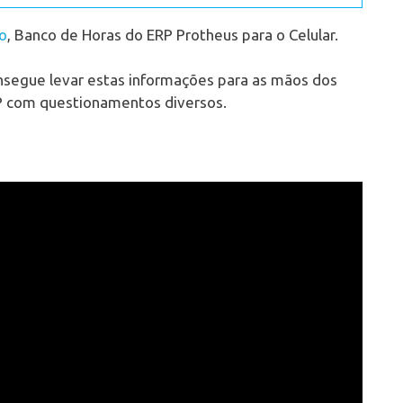
o
, Banco de Horas do ERP Protheus para o Celular.
nsegue levar estas informações para as mãos dos
P com questionamentos diversos.