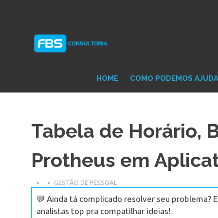
Skip
Consultoria
FB
to
e
content
Suporte
Protheus
Con
TOTVS
HOME
COMO PODEMOS AJUD
Tabela de Horário, 
Protheus em Aplica
GESTÃO DE PESSOAL
💬 Ainda tá complicado resolver seu problema? 
analistas top pra compatilhar ideias!