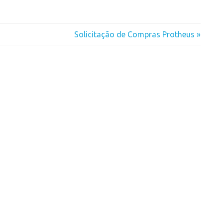
Next
Solicitação de Compras Protheus
Post: