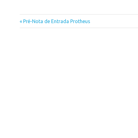
Previous
Pré-Nota de Entrada Protheus
Navegação
Post:
de
Post