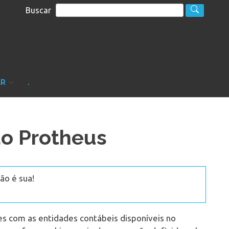
Buscar
S
sultoria
AR
.
o Protheus
ão é sua!
s com as entidades contábeis disponíveis no