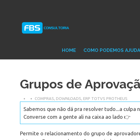
Skip
Consultoria
FB
to
e
content
Suporte
Protheus
Con
TOTVS
HOME
COMO PODEMOS AJUD
Grupos de Aprovaçã
COMPRAS
,
DOWNLOADS
,
ERP TOTVS PROTHEUS
Sabemos que não dá pra resolver tudo...a culpa n
Converse com a gente ali na caixa ao lado 👉
Permite o relacionamento do grupo de aprovadore