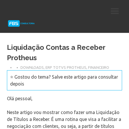
Skip
Consultoria
FBS
to
e
content
Suporte
Consultoria
Protheus
TOTVS
Liquidação Contas a Receber
Protheus
DOWNLOADS
,
ERP TOTVS PROTHEUS
,
FINANCEIRO
⭐ Gostou do tema? Salve este artigo para consultar
depois
Olá pessoal,
Neste artigo vou mostrar como fazer uma Liquidação
de Títulos a Receber. É uma rotina que visa a facilitar a
negociação com clientes, ou seja, a partir de títulos