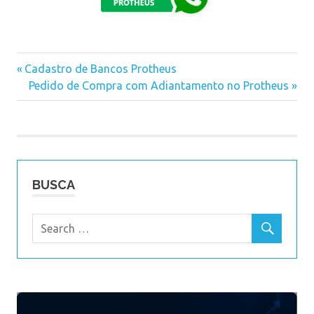
Previous
Cadastro de Bancos Protheus
Navegação
Post:
Next
Pedido de Compra com Adiantamento no Protheus
Post:
de
Post
BUSCA