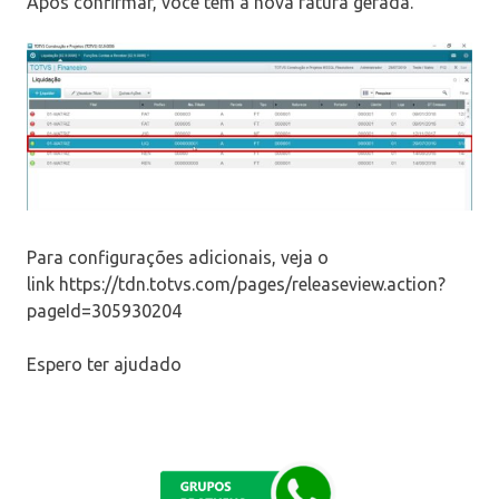
Após confirmar, você tem a nova fatura gerada.
Para configurações adicionais, veja o
link https://tdn.totvs.com/pages/releaseview.action?
pageId=305930204
Espero ter ajudado