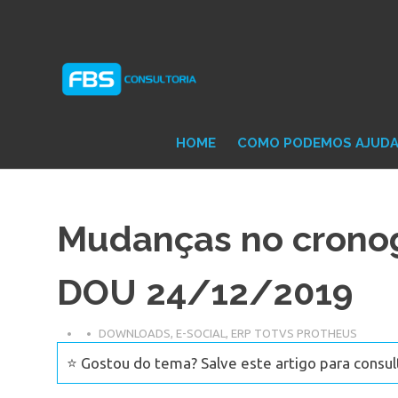
Skip
Consultoria
FB
to
e
content
Suporte
Protheus
Con
TOTVS
HOME
COMO PODEMOS AJUD
Mudanças no cronog
DOU 24/12/2019
DOWNLOADS
,
E-SOCIAL
,
ERP TOTVS PROTHEUS
⭐ Gostou do tema? Salve este artigo para consul