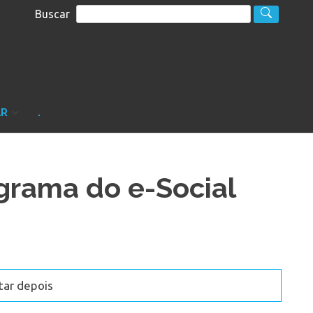
Buscar
S
sultoria
AR
.
rama do e-Social
tar depois