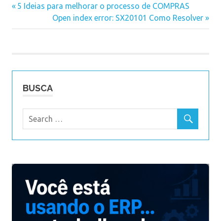
esocial
Previous
5 Ideias para melhorar o processo de COMPRAS
Navegação
Post:
Next
Open index error: SX20101 Como Resolver
Post:
de
Post
BUSCA