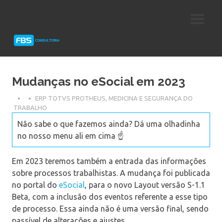
Skip
Consultoria
FBS
to
e
content
Suporte
Consultoria
Protheus
TOTVS
Mudanças no eSocial em 2023
ERP TOTVS PROTHEUS
,
MEDICINA E SEGURANÇA DO
TRABALHO
Não sabe o que fazemos ainda? Dá uma olhadinha
no nosso menu ali em cima ☝️
Em 2023 teremos também a entrada das informações
sobre processos trabalhistas. A mudança foi publicada
no portal do
eSocial
, para o novo Layout versão S-1.1
Beta, com a inclusão dos eventos referente a esse tipo
de processo. Essa ainda não é uma versão final, sendo
passível de alterações e ajustes.