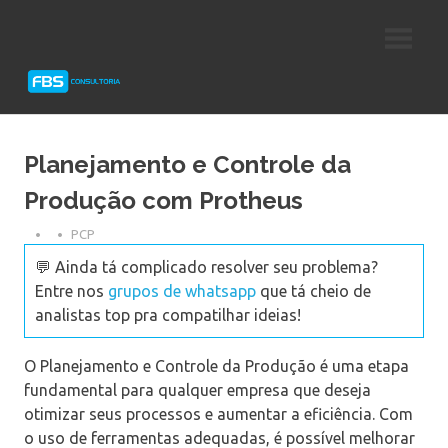
Skip
Consultoria
FBS
to
e
content
Suporte
Consultoria
Protheus
TOTVS
Planejamento e Controle da
Produção com Protheus
PCP
💬 Ainda tá complicado resolver seu problema?
Entre nos
grupos de whatsapp
que tá cheio de
analistas top pra compatilhar ideias!
O Planejamento e Controle da Produção é uma etapa
fundamental para qualquer empresa que deseja
otimizar seus processos e aumentar a eficiência. Com
o uso de ferramentas adequadas, é possível melhorar