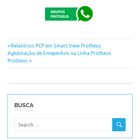
Previous
Relatórios PCP em Smart View Protheus
Navegação
Next
Aglutinação de Emepenhos na Linha Protheus
Post:
Post:
Protheus
de
Post
BUSCA