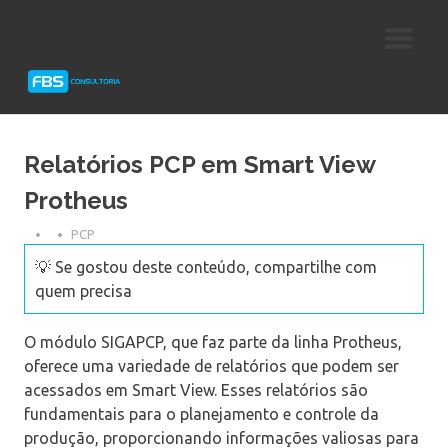
Skip
Consultoria
FBS
to
e
content
Suporte
Consultoria
Protheus
TOTVS
Relatórios PCP em Smart View
Protheus
PCP
💡 Se gostou deste conteúdo, compartilhe com
quem precisa
O módulo SIGAPCP, que faz parte da linha Protheus,
oferece uma variedade de relatórios que podem ser
acessados em Smart View. Esses relatórios são
fundamentais para o planejamento e controle da
produção, proporcionando informações valiosas para