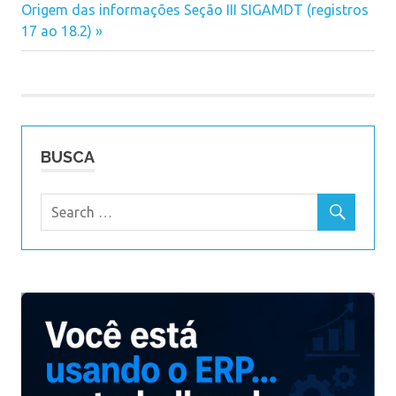
Next
Origem das informações Seção III SIGAMDT (registros
de
Post:
17 ao 18.2)
Post
BUSCA