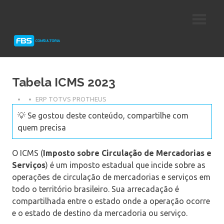
Skip
Consultoria
FBS
to
e
content
Suporte
Consultoria
Protheus
TOTVS
Tabela ICMS 2023
ERP TOTVS PROTHEUS
💡 Se gostou deste conteúdo, compartilhe com
quem precisa
O ICMS (
Imposto sobre Circulação de Mercadorias e
Serviços
) é um imposto estadual que incide sobre as
operações de circulação de mercadorias e serviços em
todo o território brasileiro. Sua arrecadação é
compartilhada entre o estado onde a operação ocorre
e o estado de destino da mercadoria ou serviço.