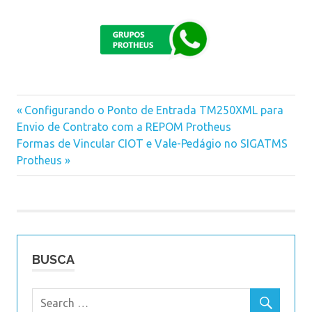
Previous
Configurando o Ponto de Entrada TM250XML para
Navegação
Envio de Contrato com a REPOM Protheus
Post:
Next
Formas de Vincular CIOT e Vale-Pedágio no SIGATMS
de
Post:
Protheus
Post
BUSCA