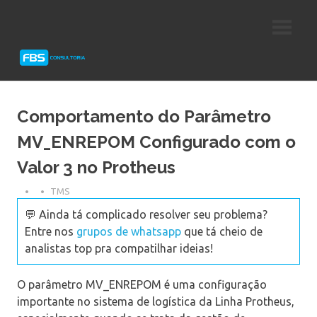
Skip
Consultoria
FBS
to
e
content
Suporte
Consultoria
Protheus
TOTVS
Comportamento do Parâmetro
MV_ENREPOM Configurado com o
Valor 3 no Protheus
TMS
💬 Ainda tá complicado resolver seu problema?
Entre nos
grupos de whatsapp
que tá cheio de
analistas top pra compatilhar ideias!
O parâmetro MV_ENREPOM é uma configuração
importante no sistema de logística da Linha Protheus,