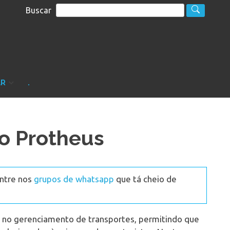
Buscar
S
sultoria
AR
.
no Protheus
Entre nos
grupos de whatsapp
que tá cheio de
e no gerenciamento de transportes, permitindo que