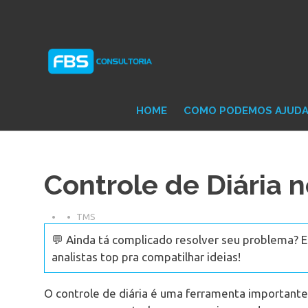
Skip
Consultoria
FB
to
e
content
Suporte
Protheus
Con
TOTVS
HOME
COMO PODEMOS AJUD
Controle de Diária 
TMS
💬 Ainda tá complicado resolver seu problema? 
analistas top pra compatilhar ideias!
O controle de diária é uma ferramenta important