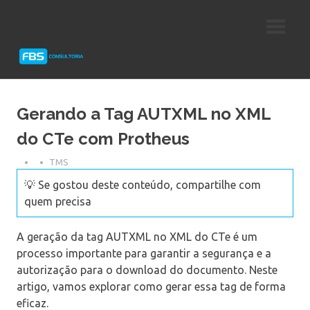
Skip
Consultoria
FBS
to
e
content
Suporte
Consultoria
Protheus
TOTVS
Gerando a Tag AUTXML no XML
do CTe com Protheus
TMS
💡 Se gostou deste conteúdo, compartilhe com
quem precisa
A geração da tag AUTXML no XML do CTe é um
processo importante para garantir a segurança e a
autorização para o download do documento. Neste
artigo, vamos explorar como gerar essa tag de forma
eficaz.