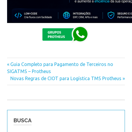
Previous
Guia Completo para Pagamento de Terceiros no
Navegação
SIGATMS – Protheus
Post:
Next
Novas Regras de CIOT para Logística TMS Protheus
de
Post:
Post
BUSCA