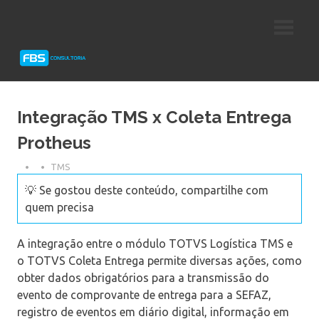
Skip
Consultoria
FBS
to
e
content
Suporte
Consultoria
Protheus
TOTVS
Integração TMS x Coleta Entrega
Protheus
TMS
💡 Se gostou deste conteúdo, compartilhe com
quem precisa
A integração entre o módulo TOTVS Logística TMS e
o TOTVS Coleta Entrega permite diversas ações, como
obter dados obrigatórios para a transmissão do
evento de comprovante de entrega para a SEFAZ,
registro de eventos em diário digital, informação em