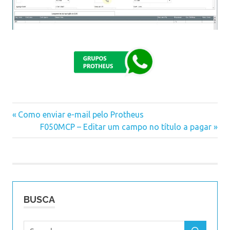
Previous
Como enviar e-mail pelo Protheus
Navegação
Post:
Next
F050MCP – Editar um campo no título a pagar
Post:
de
Post
BUSCA