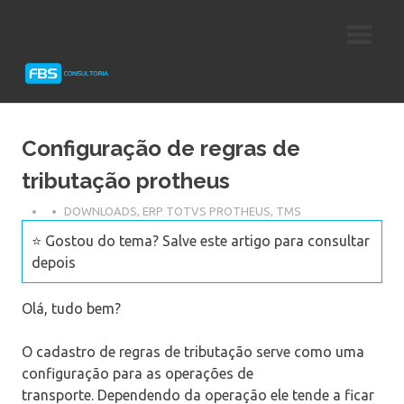
Skip
Consultoria
FBS
to
e
content
Suporte
Consultoria
Protheus
TOTVS
Configuração de regras de
tributação protheus
DOWNLOADS
,
ERP TOTVS PROTHEUS
,
TMS
⭐ Gostou do tema? Salve este artigo para consultar
depois
Olá, tudo bem?
O cadastro de regras de tributação serve como uma
configuração para as operações de
transporte. Dependendo da operação ele tende a ficar