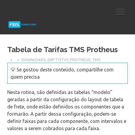
Skip
Consultoria
FBS
to
e
content
Suporte
Consultoria
Protheus
TOTVS
Tabela de Tarifas TMS Protheus
DOWNLOADS
,
ERP TOTVS PROTHEUS
,
TMS
💡 Se gostou deste conteúdo, compartilhe com
quem precisa
Nesta rotina, são definidas as tabelas “modelo”
geradas a partir da configuração do layout de tabela
de frete, onde estão definidos os componentes que a
formarão. A partir dessa configuração, podem-se
definir faixas para cada componente, com intervalos e
valores a serem cobrados para cada faixa.