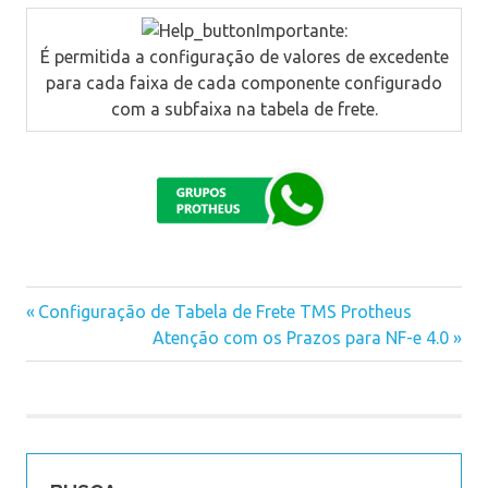
Importante
:
É permitida a configuração de valores de excedente
para cada faixa de cada componente configurado
com a subfaixa na tabela de frete.
Previous
Configuração de Tabela de Frete TMS Protheus
Navegação
Post:
Next
Atenção com os Prazos para NF-e 4.0
Post:
de
Post