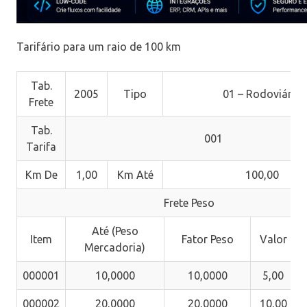
Tarifário para um raio de 100 km
Tab.
2005
Tipo
01 – Rodoviário
Frete
Tab.
001
Tarifa
Km De
1,00
Km Até
100,00
Frete Peso
Até (Peso
Item
Fator Peso
Valor
Mercadoria)
000001
10,0000
10,0000
5,00
000002
20,0000
20,0000
10,00