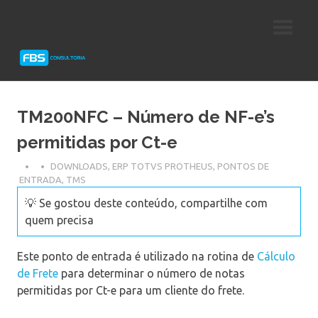
Skip
Consultoria
FBS
to
e
content
Suporte
Consultoria
Protheus
TOTVS
TM200NFC – Número de NF-e’s
permitidas por Ct-e
DOWNLOADS
,
ERP TOTVS PROTHEUS
,
PONTOS DE
ENTRADA
,
TMS
💡 Se gostou deste conteúdo, compartilhe com
quem precisa
Este ponto de entrada é utilizado na rotina de
Cálculo
de Frete
para determinar o número de notas
permitidas por Ct-e para um cliente do frete.