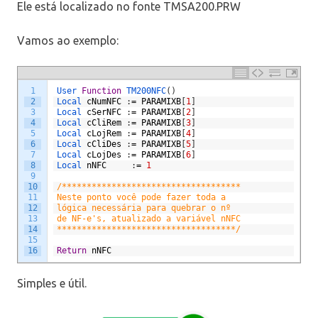
Ele está localizado no fonte TMSA200.PRW
Vamos ao exemplo:
1
User 
Function
TM200NFC
(
)
2
Local 
cNumNFC
:
=
PARAMIXB
[
1
]
3
Local 
cSerNFC
:
=
PARAMIXB
[
2
]
4
Local 
cCliRem
:
=
PARAMIXB
[
3
]
5
Local 
cLojRem
:
=
PARAMIXB
[
4
]
6
Local 
cCliDes
:
=
PARAMIXB
[
5
]
7
Local 
cLojDes
:
=
PARAMIXB
[
6
]
8
Local 
nNFC
:
=
1
9
10
/************************************
11
Neste ponto você pode fazer toda a 
12
lógica necessária para quebrar o nº 
13
de NF-e's, atualizado a variável nNFC
14
************************************/
15
16
Return
nNFC
Simples e útil.