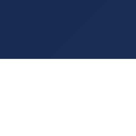
PROBLEMAS OPERACIONAIS
Sua empresa
enfrenta algum
destes
problemas?