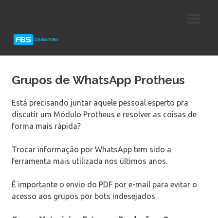
Skip
Consultoria
FBS
to
e
content
Suporte
Consultoria
Protheus
TOTVS
Grupos de WhatsApp Protheus
Está precisando juntar aquele pessoal esperto pra
discutir um Módulo Protheus e resolver as coisas de
forma mais rápida?
Trocar informação por WhatsApp tem sido a
ferramenta mais utilizada nos últimos anos.
É importante o envio do PDF por e-mail para evitar o
acesso aos grupos por bots indesejados.