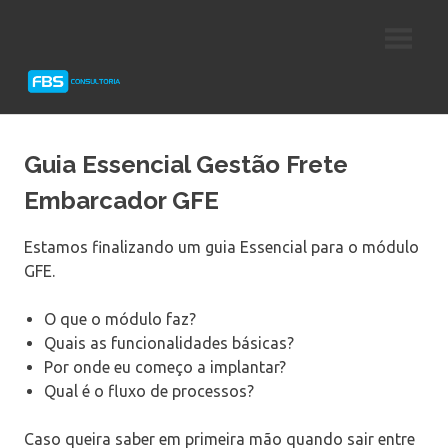
Skip
Consultoria
FBS
to
e
content
Suporte
Consultoria
Protheus
TOTVS
Guia Essencial Gestão Frete
Embarcador GFE
Estamos finalizando um guia Essencial para o módulo
GFE.
O que o módulo faz?
Quais as funcionalidades básicas?
Por onde eu começo a implantar?
Qual é o fluxo de processos?
Caso queira saber em primeira mão quando sair entre