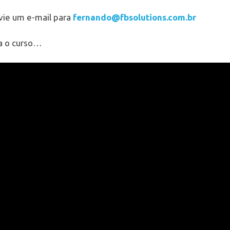
nvie um e-mail para
fernando@fbsolutions.com.br
na o curso…