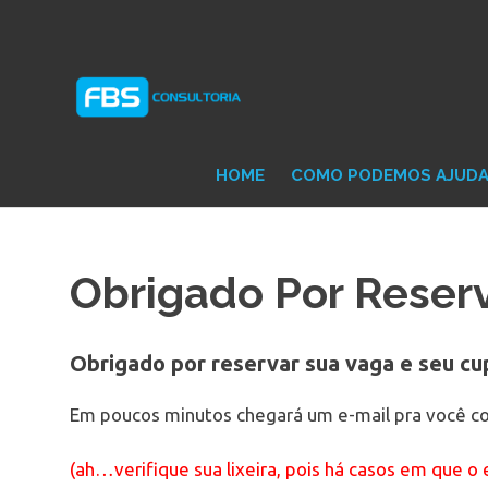
Skip
Consultoria
FB
to
e
content
Suporte
Protheus
Con
TOTVS
HOME
COMO PODEMOS AJUD
Obrigado Por Reser
Obrigado por reservar sua vaga e seu c
Em poucos minutos chegará um e-mail pra você co
(ah…verifique sua lixeira, pois há casos em que o e