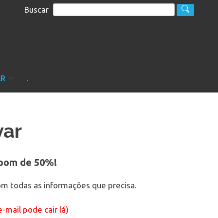
Buscar
S
sultoria
AR
.
var
upom de 50%!
m todas as informações que precisa.
-mail pode cair lá)