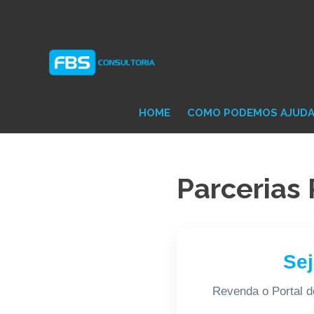
Skip
Consultoria
FB
to
e
content
Suporte
Protheus
Con
TOTVS
HOME
COMO PODEMOS AJUD
Parcerias
Sej
Revenda o Portal 