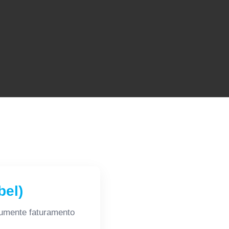
bel)
umente faturamento