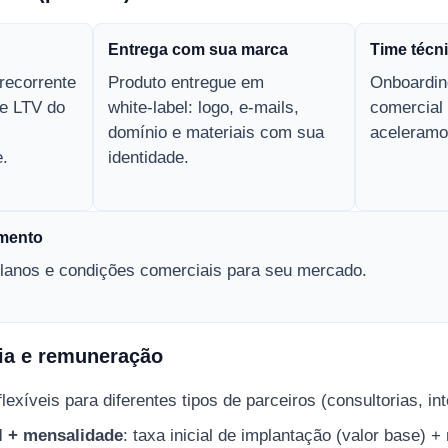
Entrega com sua marca
Time técn
recorrente
Produto entregue em
Onboardin
te LTV do
white‑label: logo, e-mails,
comercial
domínio e materiais com sua
aceleramo
.
identidade.
amento
planos e condições comerciais para seu mercado.
ia e remuneração
xíveis para diferentes tipos de parceiros (consultorias, in
l + mensalidade
: taxa inicial de implantação (valor base) 