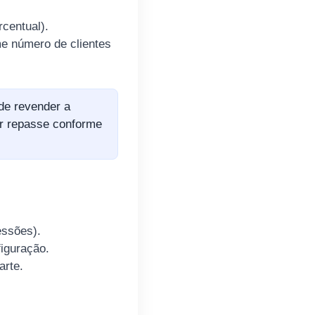
centual).
me número de clientes
de revender a
ar repasse conforme
essões).
figuração.
arte.