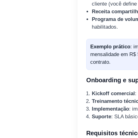
cliente (você defin
Receita compartil
Programa de volu
habilitados.
Exemplo prático
: i
mensalidade em R$ 5
contrato.
Onboarding e sup
Kickoff comercial
:
Treinamento técni
Implementação
: i
Suporte
: SLA básic
Requisitos técni