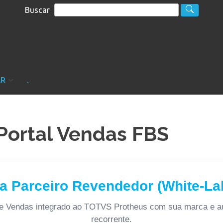
Buscar
S
sultoria
AR
.
 Portal Vendas FBS
a Parceiro Revendedor (White‑La
de Vendas integrado ao TOTVS Protheus com sua marca e a
recorrente.