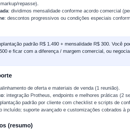
e markup/repasse).
hada
: dividimos mensalidade conforme acordo comercial (per
me
: descontos progressivos ou condições especiais confor
mplantação padrão R$ 1.490 + mensalidade R$ 300. Você po
00 e ficar com a diferença / margem comercial, ou negoci
orte
 alinhamento de oferta e materiais de venda (1 reunião).
co
: integração Protheus, endpoints e melhores práticas (2 s
mplantação padrão por cliente com checklist e scripts de con
o incluído; suporte avançado e customizações cobrados à p
cos (resumo)