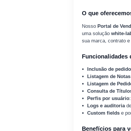
O que oferecemo
Nosso
Portal de Ven
uma solução
white‑la
sua marca, contrato e 
Funcionalidades d
Inclusão de pedid
Listagem de Notas
Listagem de Pedid
Consulta de Título
Perfis por usuário
Logs e auditoria
de
Custom fields
e po
Benefícios para v