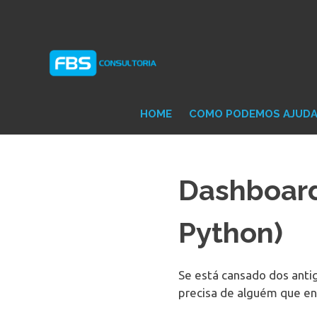
Skip
Consultoria
FB
to
e
content
Suporte
Protheus
Con
TOTVS
HOME
COMO PODEMOS AJUD
Dashboard
Python)
Se está cansado dos antig
precisa de alguém que en