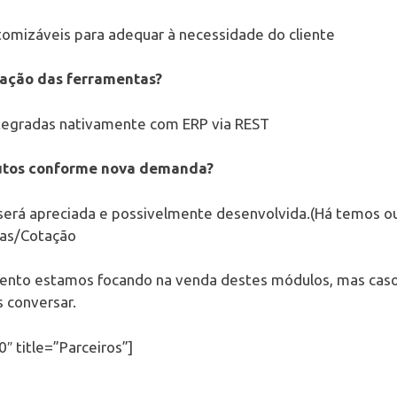
omizáveis para adequar à necessidade do cliente
gração das ferramentas?
ntegradas nativamente com ERP via REST
dutos conforme nova demanda?
será apreciada e possivelmente desenvolvida.(Há temos out
as/Cotação
nto estamos focando na venda destes módulos, mas caso
 conversar.
″ title=”Parceiros”]