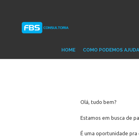
Skip
Consultoria
FB
to
e
content
Suporte
Protheus
Con
TOTVS
HOME
COMO PODEMOS AJUD
Olá, tudo bem?
Estamos em busca de par
É uma oportunidade pra 