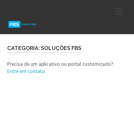
Skip
Consultoria
FBS
to
e
content
Suporte
Consultoria
Protheus
TOTVS
CATEGORIA: SOLUÇÕES FBS
Precisa de um aplicativo ou portal customizado?
Entre em contato