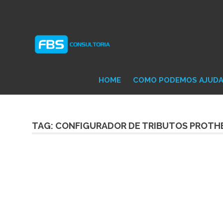
Skip
Consultoria
FB
to
e
content
Suporte
Protheus
Con
TOTVS
HOME
COMO PODEMOS AJUD
TAG: CONFIGURADOR DE TRIBUTOS PROTH