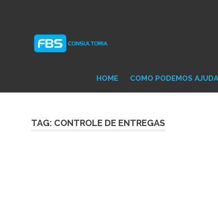
Skip
Consultoria
FB
to
e
content
Suporte
Protheus
Con
TOTVS
HOME
COMO PODEMOS AJUD
TAG: CONTROLE DE ENTREGAS