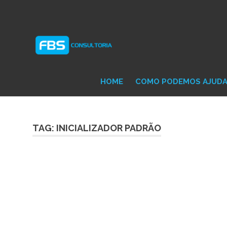
Skip
Consultoria
FB
to
e
content
Suporte
Protheus
Con
TOTVS
HOME
COMO PODEMOS AJUD
TAG: INICIALIZADOR PADRÃO